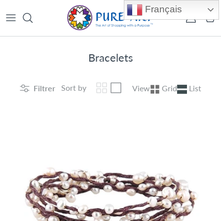
Aller au contenu
Français
Compte
Pan
Bracelets
Sort by
Filtrer
View
Grid
List