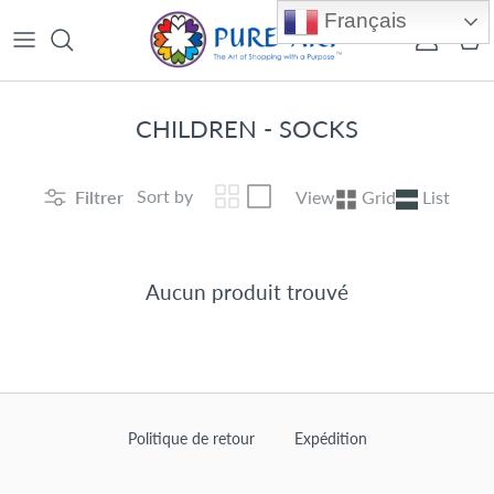
Aller au contenu
Français
Compte
Pan
CHILDREN - SOCKS
Sort by
Filtrer
View
Grid
List
Aucun produit trouvé
Politique de retour
Expédition