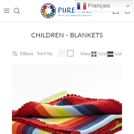
Aller au contenu
Français
Compte
Pan
CHILDREN - BLANKETS
Sort by
Filtrer
View
Grid
List