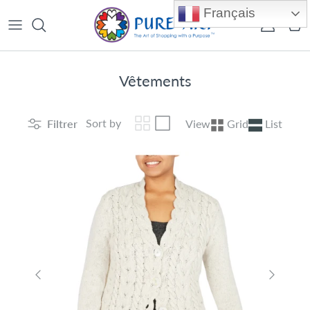
Aller au contenu
Français
Compte
Pan
Vêtements
Sort by
Filtrer
View
Grid
List