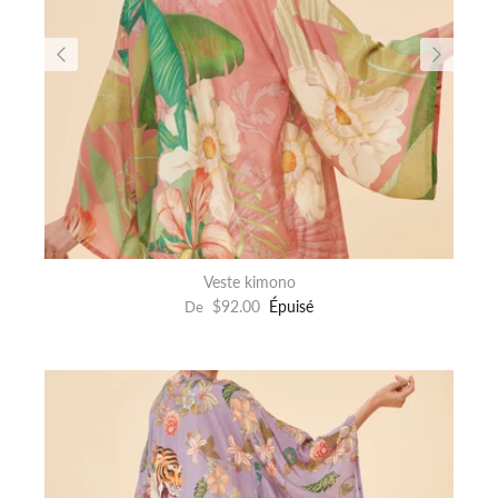
Veste kimono
$92.00
Épuisé
De