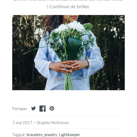
! Continue de briller.
Partager
7 mai 2017
—
Brigitte McKinnon
Taggué:
bracelets
jewelry
Lightkeeper