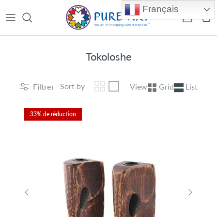
Aller au contenu
Français
Compte
Pan
Tokoloshe
Sort by
Filtrer
View
Grid
List
33% de réduction